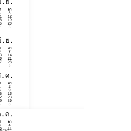
ม.ย.
ส
อา
4
5
1
12
8
19
5
26
2
3
มิ.ย.
ส
อา
6
7
3
14
0
21
7
28
4
5
ส.ค.
ส
อา
1
2
8
9
5
16
2
23
9
30
5
6
ต.ค.
ส
อา
3
4
0
11