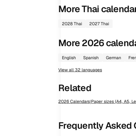
More
Thai
calenda
2028
Thai
2027
Thai
More
2026
calend
English
Spanish
German
Fre
View all
32
languages
Related
2026
Calendars
|
Paper sizes (A4, A5, Le
Frequently Asked 