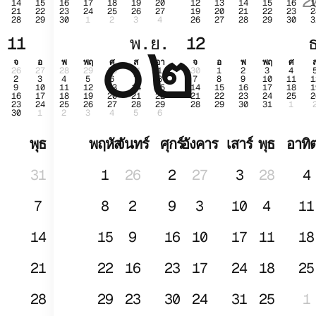
2
14
15
16
17
18
19
20
12
13
14
15
16
1
21
22
23
24
25
26
27
19
20
21
22
23
2
28
29
30
1
2
3
4
26
27
28
29
30
3
๐๒
ม.ค
11
พ.ย.
12
จ
อ
พ
พฤ
ศ
ส
อา
จ
อ
พ
พฤ
ศ
26
27
28
29
30
31
1
30
1
2
3
4
2
3
4
5
6
7
8
7
8
9
10
11
1
9
10
11
12
13
14
15
14
15
16
17
18
1
16
17
18
19
20
21
22
21
22
23
24
25
2
23
24
25
26
27
28
29
28
29
30
31
1
30
1
2
3
4
5
6
พุธ
พฤหัส
จันทร์
ศุกร์
อังคาร
เสาร์
พุธ
อาทิต
31
1
26
2
27
3
28
4
7
8
2
9
3
10
4
11
14
15
9
16
10
17
11
18
21
22
16
23
17
24
18
25
28
29
23
30
24
31
25
1