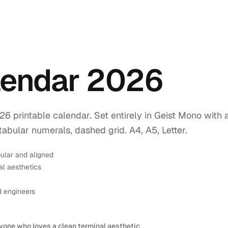
endar 2026
printable calendar. Set entirely in Geist Mono with 
tabular numerals, dashed grid. A4, A5, Letter.
ular and aligned
l aesthetics
d engineers
yone who loves a clean terminal aesthetic