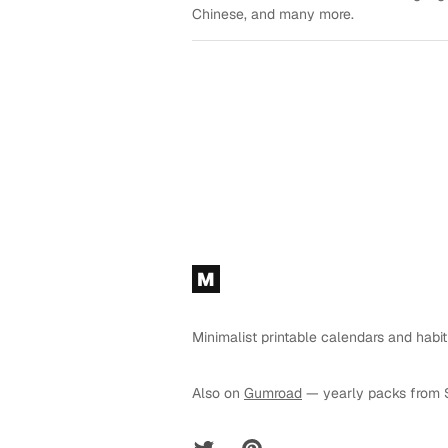
Chinese, and many more.
Footer
M
Minimalist printable calendars and habit
Also on
Gumroad
— yearly packs from 
Twitter
Pinterest