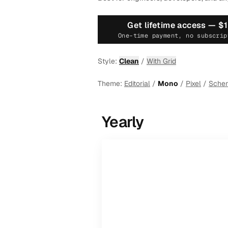
Get lifetime access —
$
One-time payment, no subscrip
Style:
Clean
/
With Grid
Theme:
Editorial
/
Mono
/
Pixel
/
Sche
Yearly