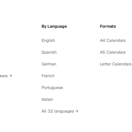
By Language
Formats
English
A4 Calendars
Spanish
A5 Calendars
German
Letter Calendars
years →
French
Portuguese
Italian
All 32 languages →