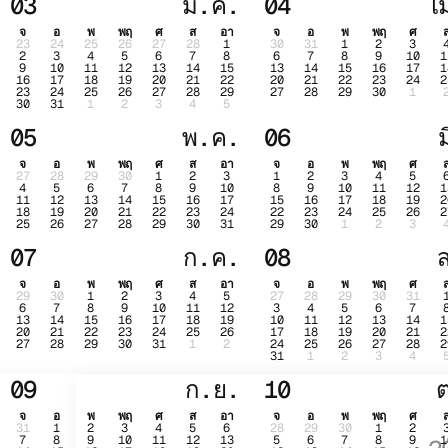
03
มี.ค.
04
เ
จ
อ
พ
พฤ
ศ
ส
อา
จ
อ
พ
พฤ
ศ
23
24
25
26
27
28
1
30
31
1
2
3
2
3
4
5
6
7
8
6
7
8
9
10
1
9
10
11
12
13
14
15
13
14
15
16
17
1
16
17
18
19
20
21
22
20
21
22
23
24
2
23
24
25
26
27
28
29
27
28
29
30
1
30
31
1
2
3
4
5
05
พ.ค.
06
จ
อ
พ
พฤ
ศ
ส
อา
จ
อ
พ
พฤ
ศ
27
28
29
30
1
2
3
1
2
3
4
5
4
5
6
7
8
9
10
8
9
10
11
12
1
11
12
13
14
15
16
17
15
16
17
18
19
2
18
19
20
21
22
23
24
22
23
24
25
26
2
25
26
27
28
29
30
31
29
30
1
2
3
07
ก.ค.
08
จ
อ
พ
พฤ
ศ
ส
อา
จ
อ
พ
พฤ
ศ
29
30
1
2
3
4
5
27
28
29
30
31
6
7
8
9
10
11
12
3
4
5
6
7
13
14
15
16
17
18
19
10
11
12
13
14
1
20
21
22
23
24
25
26
17
18
19
20
21
2
27
28
29
30
31
1
2
24
25
26
27
28
2
31
1
2
3
4
09
ก.ย.
10
จ
อ
พ
พฤ
ศ
ส
อา
จ
อ
พ
พฤ
ศ
31
1
2
3
4
5
6
28
29
30
1
2
7
8
9
10
11
12
13
5
6
7
8
9
1