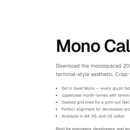
Mono Cal
Download the monospaced 2026 
terminal-style aesthetic. Crisp 
Set in Geist Mono — every glyph tab
Uppercase month names with termina
Dashed grid lines for a print-out feel
Perfect alignment for developers an
Available in A4, A5, and US Letter
Best for engineers, developers, and an