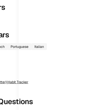
rs
ars
nch
Portuguese
Italian
tter)
|
Habit Tracker
Questions