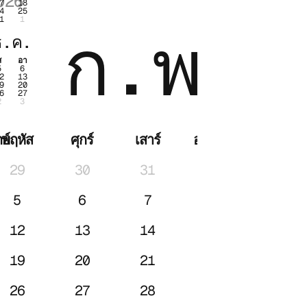
026
2026
7
18
4
25
1
1
.
ก.พ.
ธ.ค.
ส
อา
5
6
2
13
9
20
6
27
2
3
ย์
พฤหัส
ศุกร์
เสาร์
อาทิตย์
29
30
31
1
5
6
7
8
12
13
14
15
19
20
21
22
26
27
28
1