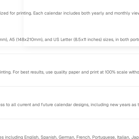
mized for printing. Each calendar includes both yearly and monthly vie
m), A5 (148x210mm), and US Letter (8.5x11 inches) sizes, in both portr
ting. For best results, use quality paper and print at 100% scale with
ss to all current and future calendar designs, including new years as 
s including English, Spanish, German, French, Portuguese, Italian, Ja