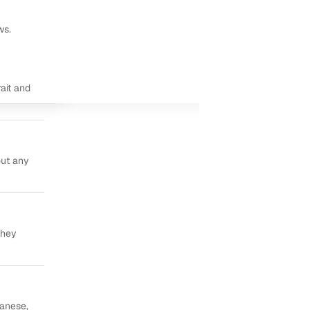
ws.
ait and
out any
they
panese,