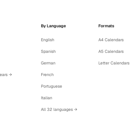
By Language
Formats
English
A4 Calendars
Spanish
A5 Calendars
German
Letter Calendars
years →
French
Portuguese
Italian
All 32 languages →