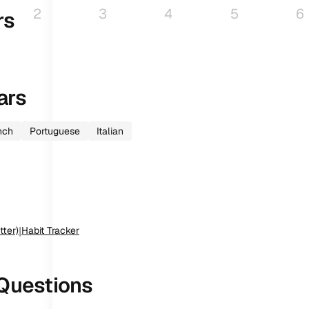
2
3
4
5
6
rs
ars
nch
Portuguese
Italian
tter)
|
Habit Tracker
Questions