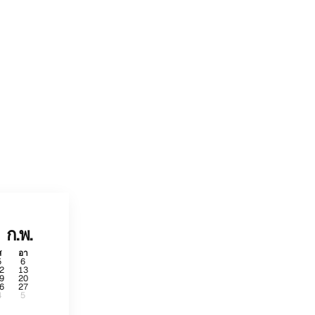
ก.พ.
ส
อา
5
6
2
13
9
20
6
27
4
5