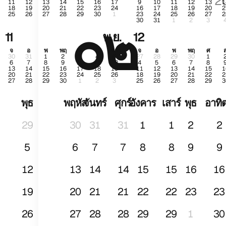
2
11
12
13
14
15
16
17
9
10
11
12
13
1
18
19
20
21
22
23
24
16
17
18
19
20
2
25
26
27
28
29
30
1
23
24
25
26
27
2
๐๒
ม.ค
30
31
1
2
3
11
พ.ย.
12
จ
อ
พ
พฤ
ศ
ส
อา
จ
อ
พ
พฤ
ศ
30
31
1
2
3
4
5
27
28
29
30
1
6
7
8
9
10
11
12
4
5
6
7
8
13
14
15
16
17
18
19
11
12
13
14
15
1
20
21
22
23
24
25
26
18
19
20
21
22
2
27
28
29
30
1
2
3
25
26
27
28
29
3
พุธ
พฤหัส
จันทร์
ศุกร์
อังคาร
เสาร์
พุธ
อาทิต
29
30
31
31
1
1
2
2
5
6
7
7
8
8
9
9
12
13
14
14
15
15
16
16
19
20
21
21
22
22
23
23
26
27
28
28
29
29
1
30