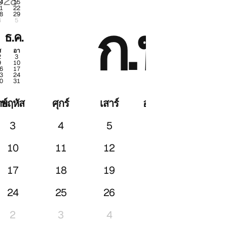
028
2028
4
15
1
22
8
29
.
ก.พ.
4
5
ธ.ค.
ส
อา
2
3
9
10
6
17
3
24
0
31
ย์
พฤหัส
ศุกร์
เสาร์
อาทิตย์
3
4
5
6
10
11
12
13
17
18
19
20
24
25
26
27
2
3
4
5