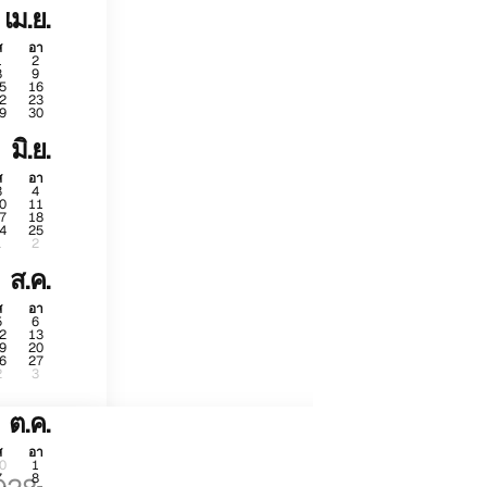
เม.ย.
ส
อา
1
2
8
9
5
16
2
23
9
30
มิ.ย.
ส
อา
3
4
0
11
7
18
4
25
1
2
ส.ค.
ส
อา
5
6
2
13
9
20
6
27
2
3
ต.ค.
ส
อา
0
1
7
8