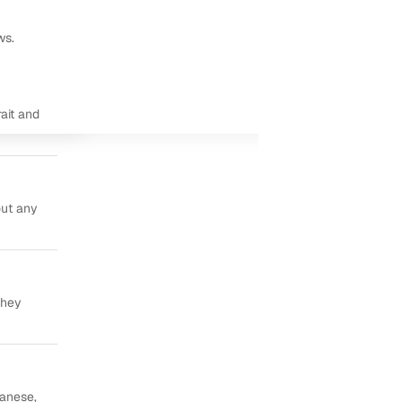
ws.
ait and
out any
they
panese,