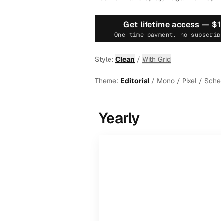
Get lifetime access —
$
One-time payment, no subscrip
Style:
Clean
/
With Grid
Theme:
Editorial
/
Mono
/
Pixel
/
Sch
Yearly