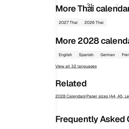
31
1
More
Thai
calenda
2027
Thai
2026
Thai
More
2028
calend
English
Spanish
German
Fre
View all
32
languages
Related
2028
Calendars
|
Paper sizes (A4, A5, Le
Frequently Asked 