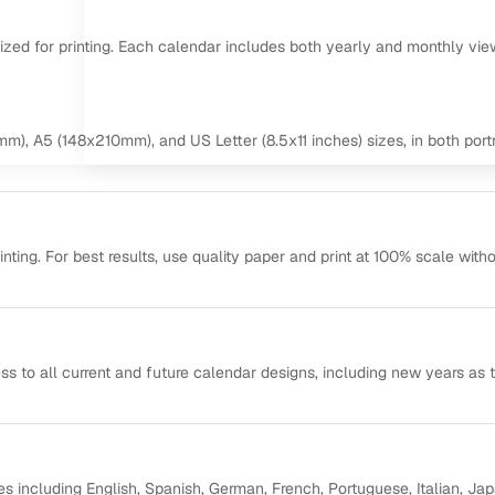
mized for printing. Each calendar includes both yearly and monthly vie
m), A5 (148x210mm), and US Letter (8.5x11 inches) sizes, in both portr
ting. For best results, use quality paper and print at 100% scale with
ss to all current and future calendar designs, including new years as 
s including English, Spanish, German, French, Portuguese, Italian, Ja