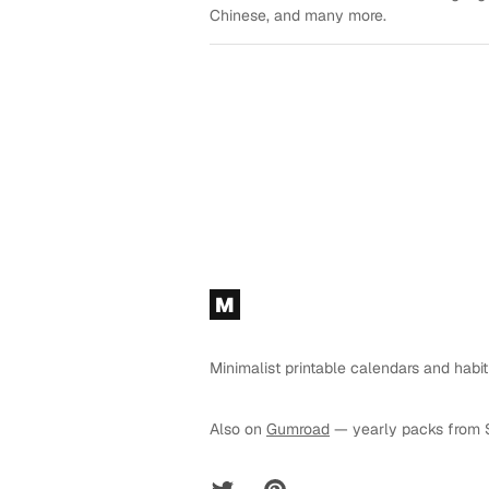
Chinese, and many more.
Footer
M
Minimalist printable calendars and habit
Also on
Gumroad
— yearly packs from 
Twitter
Pinterest