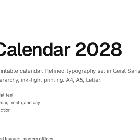
 Calendar 2028
intable calendar. Refined typography set in Geist Sans
rchy, ink-light printing. A4, A5, Letter.
ial feel
year, month, and day
ection
ed layouts, modern offices