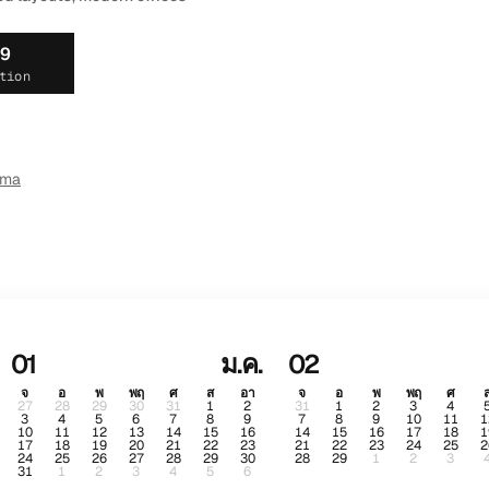
19
tion
ema
01
ม.ค.
02
จ
อ
พ
พฤ
ศ
ส
อา
จ
อ
พ
พฤ
ศ
27
28
29
30
31
1
2
31
1
2
3
4
3
4
5
6
7
8
9
7
8
9
10
11
1
10
11
12
13
14
15
16
14
15
16
17
18
1
17
18
19
20
21
22
23
21
22
23
24
25
2
24
25
26
27
28
29
30
28
29
1
2
3
31
1
2
3
4
5
6