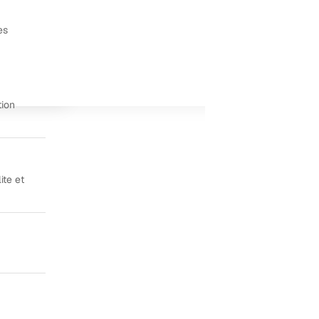
es
tion
ite et