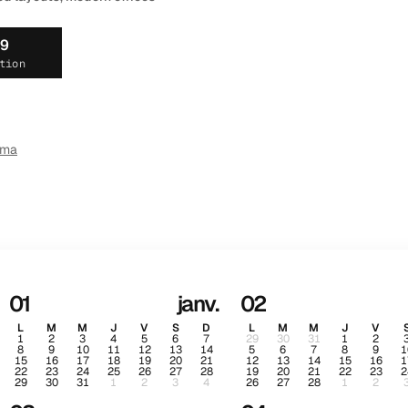
19
tion
ema
01
janv.
02
L
M
M
J
V
S
D
L
M
M
J
V
1
2
3
4
5
6
7
29
30
31
1
2
8
9
10
11
12
13
14
5
6
7
8
9
1
15
16
17
18
19
20
21
12
13
14
15
16
1
22
23
24
25
26
27
28
19
20
21
22
23
2
29
30
31
1
2
3
4
26
27
28
1
2