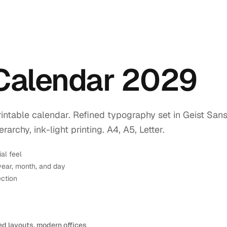
 Calendar 2029
intable calendar. Refined typography set in Geist Sans
rchy, ink-light printing. A4, A5, Letter.
ial feel
year, month, and day
ection
ed layouts, modern offices