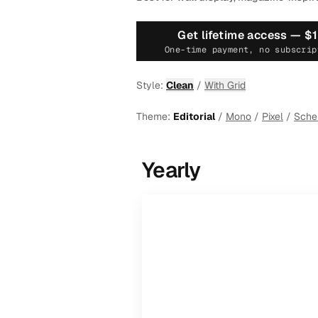
Get lifetime access —
$
One-time payment, no subscrip
Style:
Clean
/
With Grid
Theme:
Editorial
/
Mono
/
Pixel
/
Sch
Yearly