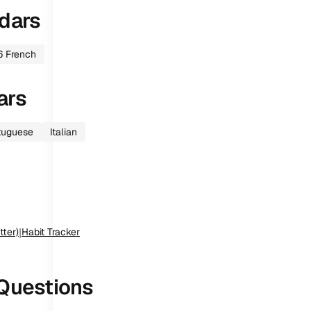
dars
6
French
ars
tuguese
Italian
tter)
|
Habit Tracker
Questions