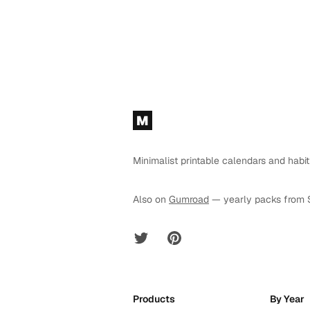
Footer
M
Minimalist printable calendars and habit
Also on
Gumroad
— yearly packs from 
Twitter
Pinterest
Products
By Year