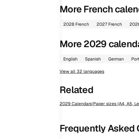
More
French
calen
2028
French
2027
French
202
More
2029
calend
English
Spanish
German
Por
View all
32
languages
Related
2029
Calendars
|
Paper sizes (A4, A5, Le
Frequently Asked 