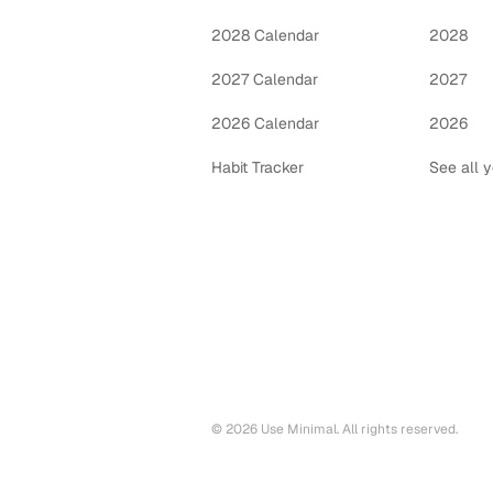
2028 Calendar
2028
2027 Calendar
2027
2026 Calendar
2026
Habit Tracker
See all 
©
2026
Use Minimal. All rights reserved.
Printable calendars by year
2028
printable calendar PDF