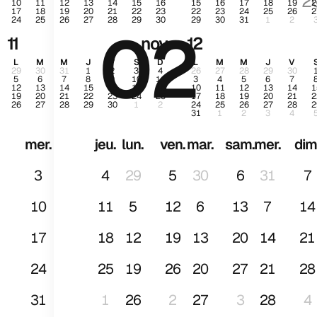
2
10
11
12
13
14
15
16
15
16
17
18
19
2
17
18
19
20
21
22
23
22
23
24
25
26
2
24
25
26
27
28
29
30
29
30
31
1
2
02
janv
11
nov.
12
L
M
M
J
V
S
D
L
M
M
J
V
29
30
31
1
2
3
4
26
27
28
29
30
5
6
7
8
9
10
11
3
4
5
6
7
12
13
14
15
16
17
18
10
11
12
13
14
1
19
20
21
22
23
24
25
17
18
19
20
21
2
26
27
28
29
30
1
2
24
25
26
27
28
2
31
1
2
3
4
mer.
jeu.
lun.
ven.
mar.
sam.
mer.
dim
3
4
29
5
30
6
31
7
10
11
5
12
6
13
7
14
17
18
12
19
13
20
14
21
24
25
19
26
20
27
21
28
31
1
26
2
27
3
28
4