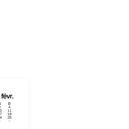
févr.
S
D
3
4
0
11
7
18
4
25
3
4