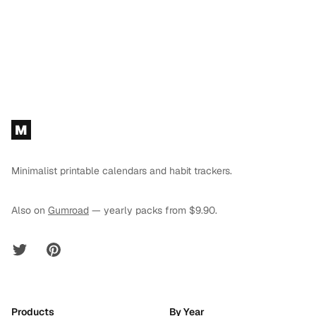
Footer
M
Minimalist printable calendars and habit trackers.
Also on
Gumroad
— yearly packs from $9.90.
Twitter
Pinterest
Products
By Year