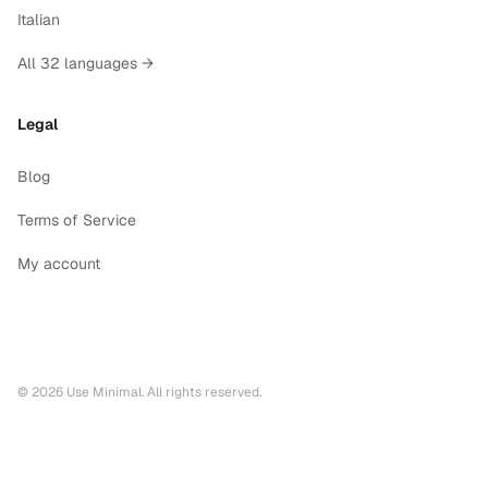
Italian
All 32 languages →
Legal
Blog
Terms of Service
My account
©
2026
Use Minimal. All rights reserved.
Printable calendars by year
2028
printable calendar PDF
2027
printable calendar PDF