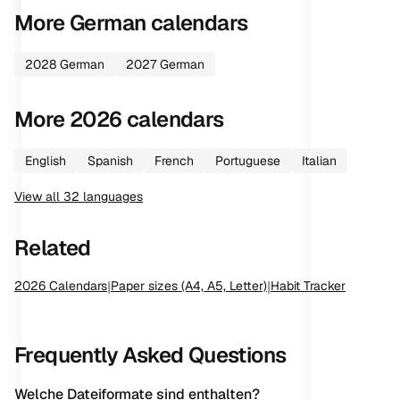
More
German
calendars
2028
German
2027
German
More
2026
calendars
English
Spanish
French
Portuguese
Italian
View all
32
languages
Related
2026
Calendars
|
Paper sizes (A4, A5, Letter)
|
Habit Tracker
Frequently Asked Questions
Welche Dateiformate sind enthalten?