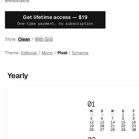
enthusiasts
Get lifetime access —
$19
One-time payment, no subscription
Style:
Clean
/
With Grid
Theme:
Editorial
/
Mono
/
Pixel
/
Schema
Yearly
01
M
D
M
D
F
29
30
31
1
2
5
6
7
8
9
12
13
14
15
16
19
20
21
22
23
26
27
28
29
30