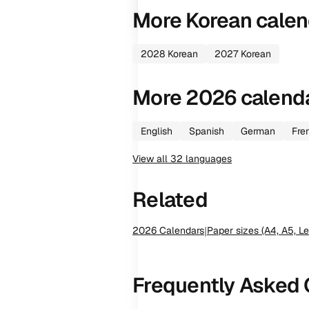
More
Korean
calen
2028
Korean
2027
Korean
More
2026
calend
English
Spanish
German
Fre
View all
32
languages
Related
2026
Calendars
|
Paper sizes (A4, A5, Le
Frequently Asked 