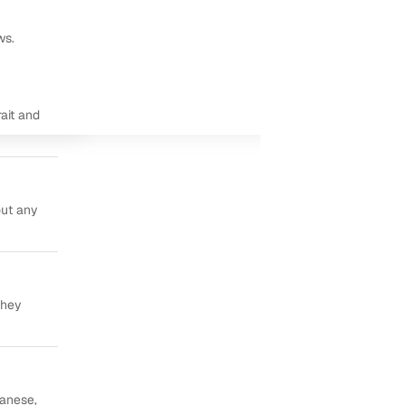
ws.
ait and
out any
they
panese,