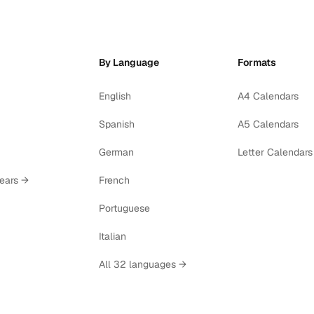
By Language
Formats
English
A4 Calendars
Spanish
A5 Calendars
German
Letter Calendars
years →
French
Portuguese
Italian
All 32 languages →