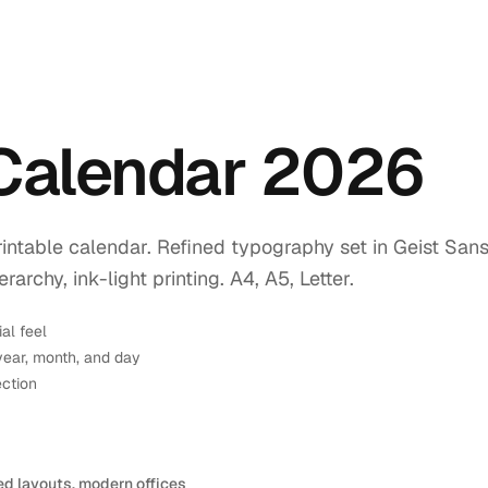
 Calendar 2026
intable calendar. Refined typography set in Geist Sans
rchy, ink-light printing. A4, A5, Letter.
ial feel
year, month, and day
ection
ed layouts, modern offices