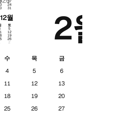
026
2026
6
17
3
24
0
31
월
2월
12월
금
토
4
5
1
12
8
19
5
26
1
2
수
목
금
토
4
5
6
7
11
12
13
14
18
19
20
21
25
26
27
28