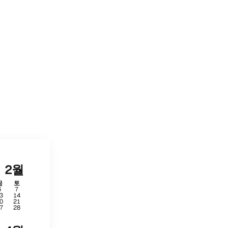
2월
금
토
6
7
3
14
0
21
7
28