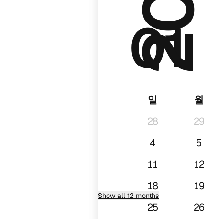
01
일
월
28
29
4
5
11
12
18
19
Show all 12 months
25
26