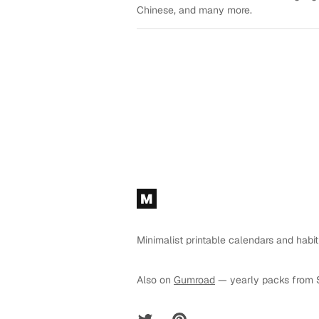
Chinese, and many more.
Footer
M
Minimalist printable calendars and habit
Also on
Gumroad
— yearly packs from 
Twitter
Pinterest