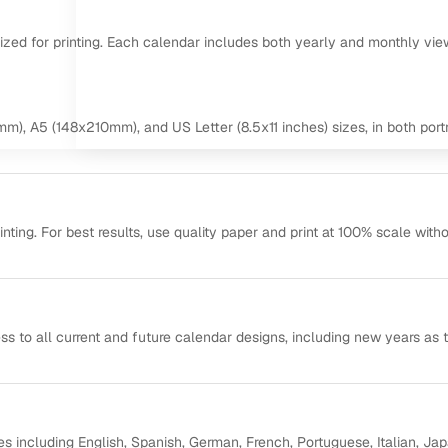
mized for printing. Each calendar includes both yearly and monthly vie
m), A5 (148x210mm), and US Letter (8.5x11 inches) sizes, in both portr
ting. For best results, use quality paper and print at 100% scale with
ss to all current and future calendar designs, including new years as 
s including English, Spanish, German, French, Portuguese, Italian, Ja