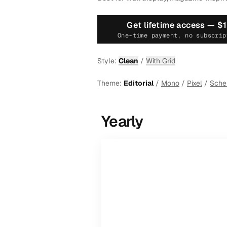
Get lifetime access —
$
One-time payment, no subscrip
Style:
Clean
/
With Grid
Theme:
Editorial
/
Mono
/
Pixel
/
Sch
Yearly